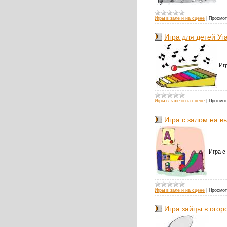
Игры в зале и на сцене
|
Просмот
Игра для детей Уг
Иг
Игры в зале и на сцене
|
Просмот
Игра с залом на 
Игра с
Игры в зале и на сцене
|
Просмот
Игра зайцы в огор