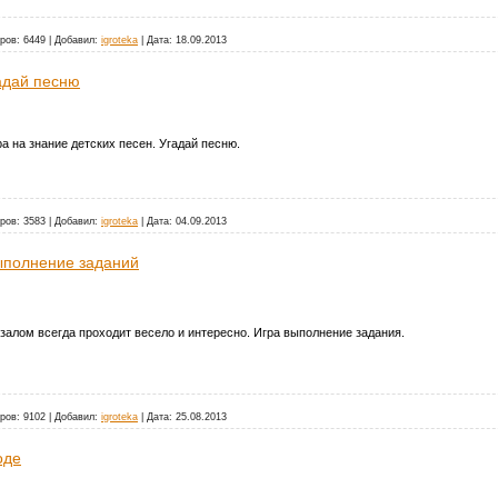
ров:
6449
|
Добавил:
igroteka
|
Дата:
18.09.2013
адай песню
ра на знание детских песен. Угадай песню.
ров:
3583
|
Добавил:
igroteka
|
Дата:
04.09.2013
выполнение заданий
 залом всегда проходит весело и интересно. Игра выполнение задания.
ров:
9102
|
Добавил:
igroteka
|
Дата:
25.08.2013
оде