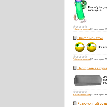
Попробуйте уде
карандаша.
Забавные опыты
|
Просмотров:
3
Опыт с монетой
Как пр
Забавные опыты
|
Просмотров:
3
Несгораемая бума
Да
бу
кор
Забавные опыты
|
Просмотров:
4
Разреженный возд