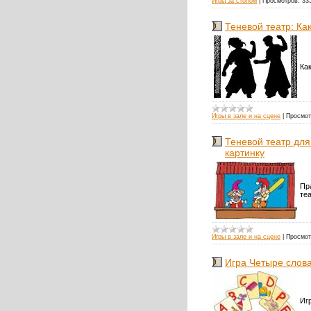
Игры за столом
|
Просмотров:
33
Теневой театр: Ка
Ка
Игры в зале и на сцене
|
Просмот
Теневой театр для
картинку
Пр
теа
Игры в зале и на сцене
|
Просмот
Игра Четыре слов
Иг