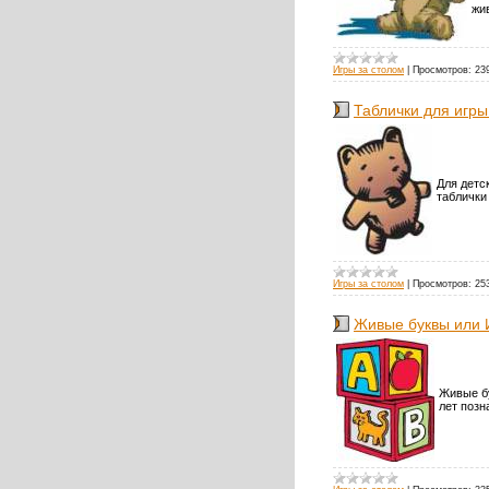
жи
Игры за столом
|
Просмотров:
23
Таблички для игры
Для детс
таблички
Игры за столом
|
Просмотров:
25
Живые буквы или 
Живые бу
лет позн