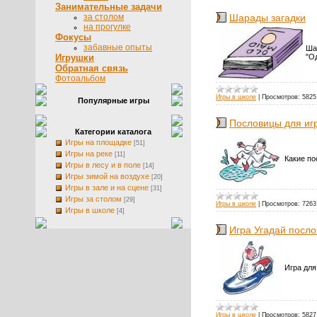
Занимательные задачи
за столом
Шарады загадки
на прогулке
Фокусы
забавные опыты
Ша
Игрушки
"Од
Обратная связь
Фотоальбом
Игры в школе
|
Просмотров:
5825
Популярные игры
Пословицы для иг
Категории каталога
Игры на площадке
[51]
Игры на реке
[11]
Какие по
Игры в лесу и в поле
[14]
Игры зимой на воздухе
[20]
Игры в зале и на сцене
[31]
Игры за столом
[29]
Игры в школе
|
Просмотров:
7263
Игры в школе
[4]
Игра Угадай посло
Игра для
Игры в школе
|
Просмотров:
5827