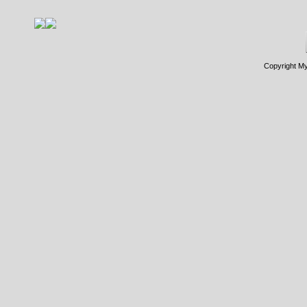
Copyright M